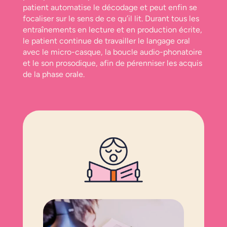
patient automatise le décodage et peut enfin se
focaliser sur le sens de ce qu’il lit. Durant tous les
entraînements en lecture et en production écrite,
le patient continue de travailler le langage oral
avec le micro-casque, la boucle audio-phonatoire
et le son prosodique, afin de pérenniser les acquis
de la phase orale.